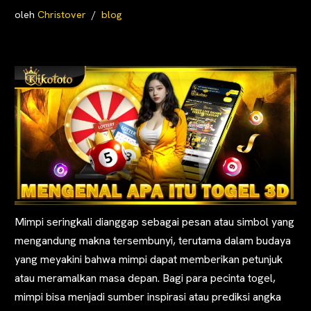
oleh
Christover
blog
Mimpi seringkali dianggap sebagai pesan atau simbol yang
mengandung makna tersembunyi, terutama dalam budaya
yang meyakini bahwa mimpi dapat memberikan petunjuk
atau meramalkan masa depan. Bagi para pecinta togel,
mimpi bisa menjadi sumber inspirasi atau prediksi angka