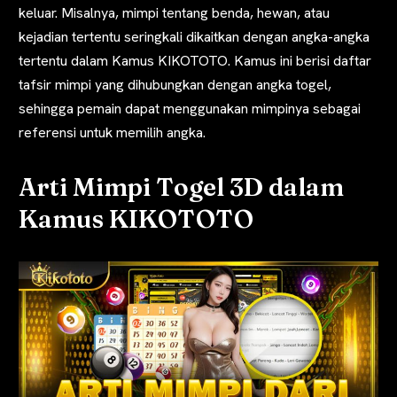
keluar. Misalnya, mimpi tentang benda, hewan, atau
kejadian tertentu seringkali dikaitkan dengan angka-angka
tertentu dalam Kamus KIKOTOTO. Kamus ini berisi daftar
tafsir mimpi yang dihubungkan dengan angka togel,
sehingga pemain dapat menggunakan mimpinya sebagai
referensi untuk memilih angka.
Arti Mimpi Togel 3D dalam
Kamus KIKOTOTO