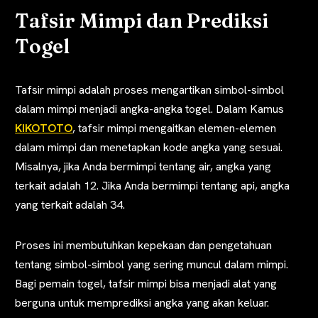
Tafsir Mimpi dan Prediksi
Togel
Tafsir mimpi adalah proses mengartikan simbol-simbol
dalam mimpi menjadi angka-angka togel. Dalam Kamus
KIKOTOTO
, tafsir mimpi mengaitkan elemen-elemen
dalam mimpi dan menetapkan kode angka yang sesuai.
Misalnya, jika Anda bermimpi tentang air, angka yang
terkait adalah 12. Jika Anda bermimpi tentang api, angka
yang terkait adalah 34.
Proses ini membutuhkan kepekaan dan pengetahuan
tentang simbol-simbol yang sering muncul dalam mimpi.
Bagi pemain togel, tafsir mimpi bisa menjadi alat yang
berguna untuk memprediksi angka yang akan keluar.