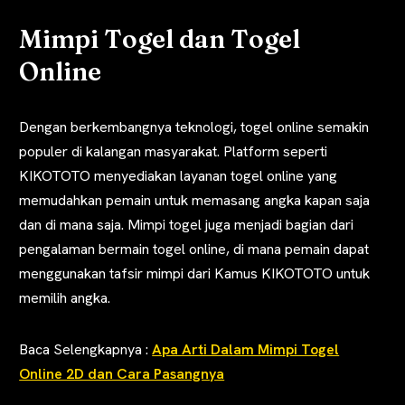
Mimpi Togel dan Togel
Online
Dengan berkembangnya teknologi, togel online semakin
populer di kalangan masyarakat. Platform seperti
KIKOTOTO menyediakan layanan togel online yang
memudahkan pemain untuk memasang angka kapan saja
dan di mana saja. Mimpi togel juga menjadi bagian dari
pengalaman bermain togel online, di mana pemain dapat
menggunakan tafsir mimpi dari Kamus KIKOTOTO untuk
memilih angka.
Baca Selengkapnya :
Apa Arti Dalam Mimpi Togel
Online 2D dan Cara Pasangnya