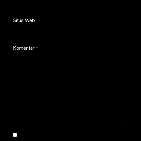
Situs Web
Komentar
*