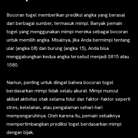
Bocoran togel memberikan prediksi angka yang berasal
dari berbagai sumber, termasuk mimpi. Banyak pemain
togel yang menggunakan mimpi mereka sebagai bocoran
untuk memilih angka. Misalnya, jika Anda bermimpi tentang
ular (angka 08) dan burung (angka 15), Anda bisa
menggabungkan kedua angka tersebut menjadi 0815 atau
1580.
Namun, penting untuk diingat bahwa bocoran togel
berdasarkan mimpi tidak selalu akurat. Mimpi muncul
akibat aktivitas otak selama tidur dan faktor-faktor seperti
stres, kelelahan, atau pengalaman sehari-hari
mempengaruhinya. Oleh karena itu, pemain sebaiknya
mempertimbangkan prediksi togel berdasarkan mimpi
dengan bijak.