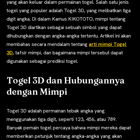
yang akan keluar dalam permainan togel. Salah satu jenis
togel yang populer adalah Togel 3D, yang melibatkan tiga
digit angka. Di dalam Kamus KIKOTOTO, mimpi tentang
Togel 3D diartikan sebagai sebuah simbol yang dapat
dihubungkan dengan angka-angka tertentu. Artikel ini akan
membahas secara mendalam tentang
arti mimpi Togel
3D
, tafsir mimpi, dan bagaimana mimpi tersebut dapat
digunakan sebagai prediksi togel.
Togel 3D dan Hubungannya
dengan Mimpi
Togel 3D adalah permainan tebak angka yang
menggunakan tiga digit, seperti 123, 456, atau 789.
Banyak pemain togel percaya bahwa mimpi mereka dapat
memberikan petunjuk tentang angka-angka yang akan