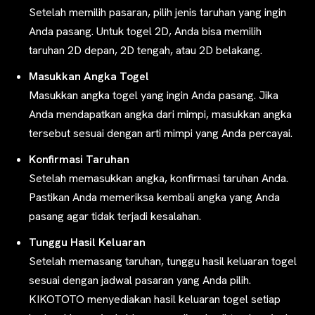
Setelah memilih pasaran, pilih jenis taruhan yang ingin
Anda pasang. Untuk togel 2D, Anda bisa memilih
taruhan 2D depan, 2D tengah, atau 2D belakang.
Masukkan Angka Togel
Masukkan angka togel yang ingin Anda pasang. Jika
Anda mendapatkan angka dari mimpi, masukkan angka
tersebut sesuai dengan arti mimpi yang Anda percayai.
Konfirmasi Taruhan
Setelah memasukkan angka, konfirmasi taruhan Anda.
Pastikan Anda memeriksa kembali angka yang Anda
pasang agar tidak terjadi kesalahan.
Tunggu Hasil Keluaran
Setelah memasang taruhan, tunggu hasil keluaran togel
sesuai dengan jadwal pasaran yang Anda pilih.
KIKOTOTO menyediakan hasil keluaran togel setiap