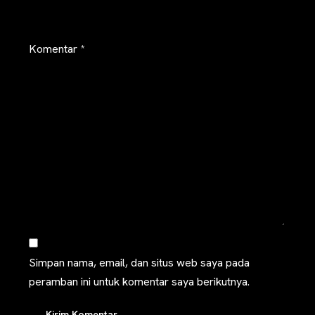
Komentar
*
Simpan nama, email, dan situs web saya pada
peramban ini untuk komentar saya berikutnya.