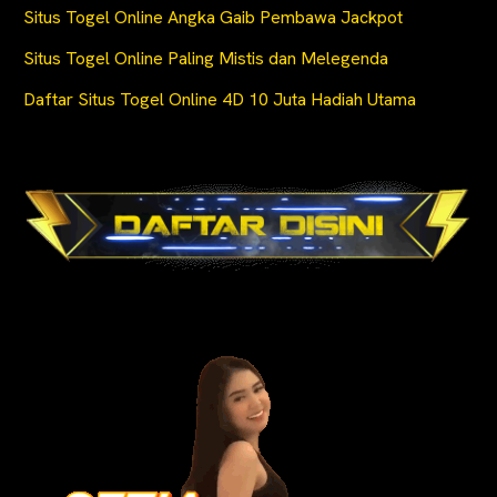
Situs Togel Online Angka Gaib Pembawa Jackpot
Situs Togel Online Paling Mistis dan Melegenda
Daftar Situs Togel Online 4D 10 Juta Hadiah Utama