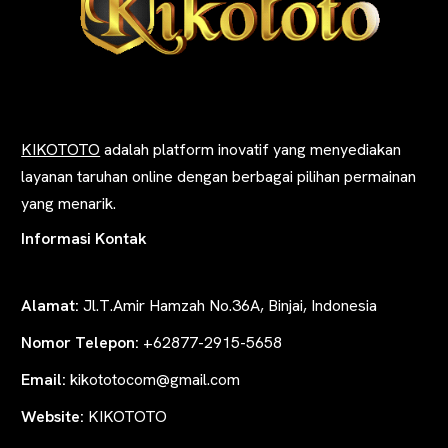
KIKOTOTO
adalah platform inovatif yang menyediakan
layanan taruhan online dengan berbagai pilihan permainan
yang menarik.
Informasi Kontak
Alamat:
Jl.T.Amir Hamzah No.36A, Binjai, Indonesia
Nomor Telepon:
+62877-2915-5658
Email:
kikototocom@gmail.com
Website:
KIKOTOTO