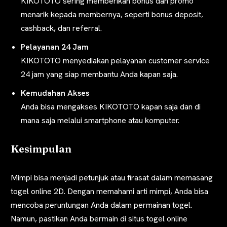
KIKOTOTO sering memberikan bonus dan promo
menarik kepada membernya, seperti bonus deposit,
cashback, dan referral.
Pelayanan 24 Jam
KIKOTOTO menyediakan pelayanan customer service
24 jam yang siap membantu Anda kapan saja.
Kemudahan Akses
Anda bisa mengakses KIKOTOTO kapan saja dan di
mana saja melalui smartphone atau komputer.
Kesimpulan
Mimpi bisa menjadi petunjuk atau firasat dalam memasang
togel online 2D. Dengan memahami arti mimpi, Anda bisa
mencoba peruntungan Anda dalam permainan togel.
Namun, pastikan Anda bermain di situs togel online