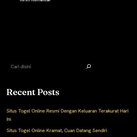
Recent Posts
Situs Togel Online Resmi Dengan Keluaran Terakurat Hari
Ini
Situs Togel Online Kramat, Cuan Datang Sendiri