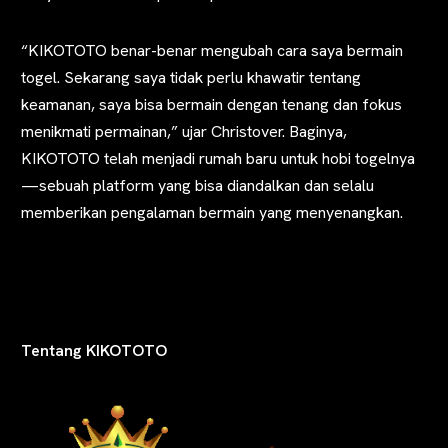
“KIKOTOTO benar-benar mengubah cara saya bermain
togel. Sekarang saya tidak perlu khawatir tentang
keamanan, saya bisa bermain dengan tenang dan fokus
menikmati permainan,” ujar Christover. Baginya,
KIKOTOTO telah menjadi rumah baru untuk hobi togelnya
—sebuah platform yang bisa diandalkan dan selalu
memberikan pengalaman bermain yang menyenangkan.
Tentang KIKOTOTO