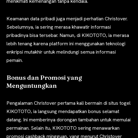
menikmati kemenangan tanpa kendala.
Keamanan data pribadi juga menjadi perhatian Christover.
Sebelumnya, ia sering merasa khawatir informasi
pribadinya bisa tersebar. Namun, di KIKOTOTO, ia merasa
lebih tenang karena platform ini menggunakan teknologi
enkripsi mutakhir untuk melindungi semua informasi
pemain.
Bonus dan Promosi yang
Menguntungkan
Pengalaman Christover pertama kali bermain di situs togel
KIKOTOTO, ia langsung mendapatkan bonus selamat
datang. Ini memberinya dorongan tambahan untuk memulai
permainan. Selain itu, KIKOTOTO sering menawarkan
promosi cashback mingguan, yang menurut Christover