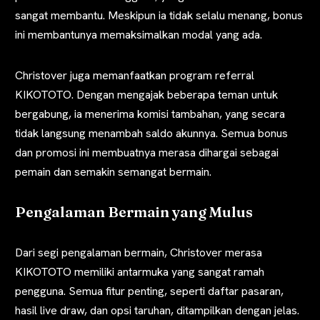
sangat membantu. Meskipun ia tidak selalu menang, bonus
ini membantunya memaksimalkan modal yang ada.
Christover juga memanfaatkan program referral
KIKOTOTO. Dengan mengajak beberapa teman untuk
bergabung, ia menerima komisi tambahan, yang secara
tidak langsung menambah saldo akunnya. Semua bonus
dan promosi ini membuatnya merasa dihargai sebagai
pemain dan semakin semangat bermain.
Pengalaman Bermain yang Mulus
Dari segi pengalaman bermain, Christover merasa
KIKOTOTO memiliki antarmuka yang sangat ramah
pengguna. Semua fitur penting, seperti daftar pasaran,
hasil live draw, dan opsi taruhan, ditampilkan dengan jelas.