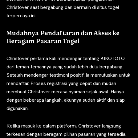
Christover saat bergabung dan bermain di situs togel
terpercaya ini.
Mudahnya Pendaftaran dan Akses ke
Beragam Pasaran Togel
Christover pertama kali mendengar tentang KIKOTOTO
dari teman-temannya yang sudah lebih dulu bergabung.
Setelah mendengar testimoni positif, ia memutuskan untuk
mendaftar. Proses registrasi yang cepat dan mudah
membuat Christover merasa nyaman sejak awal. Hanya
dengan beberapa langkah, akunnya sudah aktif dan siap
digunakan.
Ketika masuk ke dalam platform, Christover langsung
terkesan dengan beragam pilihan pasaran yang tersedia.