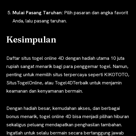
Mulai Pasang Taruhan:
Pilih pasaran dan angka favorit
Anda, lalu pasang taruhan.
Kesimpulan
Daftar situs togel online 4D dengan hadiah utama 10 juta
rupiah sangat menarik bagi para penggemar togel. Namun,
penting untuk memilih situs terpercaya seperti KIKOTOTO,
SitusTogelOnline, atau Togel4DTerbaik untuk menjamin
keamanan dan kenyamanan bermain.
Dengan hadiah besar, kemudahan akses, dan berbagai
bonus menarik, togel online 4D bisa menjadi pilihan hiburan
sekaligus peluang mendapatkan penghasilan tambahan.
Ingatlah untuk selalu bermain secara bertanggung jawab