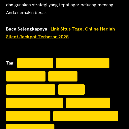
dan gunakan strategi yang tepat agar peluang menang
Anda semakin besar.
Baca Selengkapnya :
Link Situs Togel Online Hadiah
Silent Jackpot Terbesar 2025
Tag:
BONUSTOGEL
DAFTARTOGELONLINE
HADIAH10JUTA
KIKOTOTO
SITUSTOGELONLINE
TOGEL4D
TOGEL4DHADIAHBESAR
TOGEL4DTERBAIK
TOGELINDONESIA
TOGELONLINETERPERCAYA