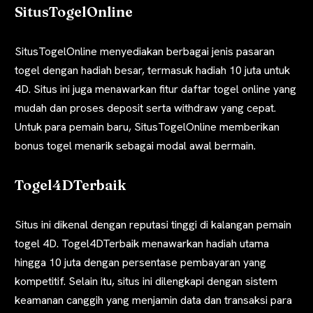
SitusTogelOnline
SitusTogelOnline menyediakan berbagai jenis pasaran
togel dengan hadiah besar, termasuk hadiah 10 juta untuk
4D. Situs ini juga menawarkan fitur daftar togel online yang
mudah dan proses deposit serta withdraw yang cepat.
Untuk para pemain baru, SitusTogelOnline memberikan
bonus togel menarik sebagai modal awal bermain.
Togel4DTerbaik
Situs ini dikenal dengan reputasi tinggi di kalangan pemain
togel 4D. Togel4DTerbaik menawarkan hadiah utama
hingga 10 juta dengan persentase pembayaran yang
kompetitif. Selain itu, situs ini dilengkapi dengan sistem
keamanan canggih yang menjamin data dan transaksi para