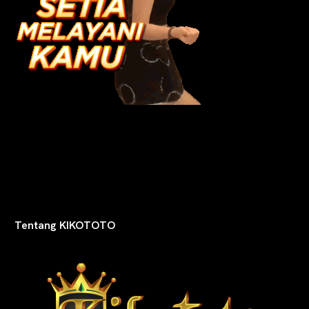
Tentang KIKOTOTO