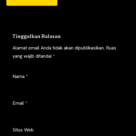
TOGELTERPERCAYA
Tinggalkan Balasan
Alamat email Anda tidak akan dipublikasikan.
Ruas
yang wajib ditandai
*
Nama
*
Email
*
Situs Web