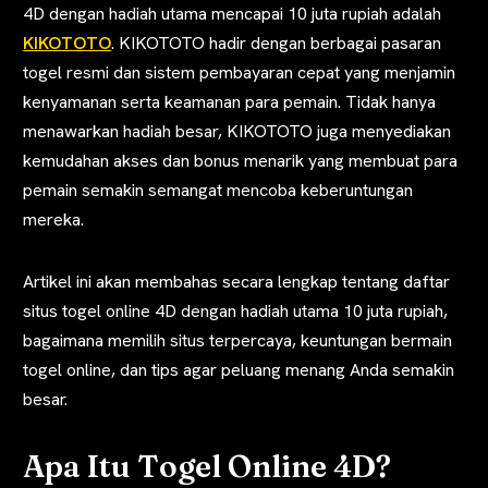
4D dengan hadiah utama mencapai 10 juta rupiah adalah
KIKOTOTO
. KIKOTOTO hadir dengan berbagai pasaran
togel resmi dan sistem pembayaran cepat yang menjamin
kenyamanan serta keamanan para pemain. Tidak hanya
menawarkan hadiah besar, KIKOTOTO juga menyediakan
kemudahan akses dan bonus menarik yang membuat para
pemain semakin semangat mencoba keberuntungan
mereka.
Artikel ini akan membahas secara lengkap tentang daftar
situs togel online 4D dengan hadiah utama 10 juta rupiah,
bagaimana memilih situs terpercaya, keuntungan bermain
togel online, dan tips agar peluang menang Anda semakin
besar.
Apa Itu Togel Online 4D?