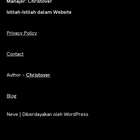
Manajer:
Christover
Istilah-Istilah dalam Website
Privacy Policy
Contact
Author –
Christover
Blog
Neve
| Diberdayakan oleh
WordPress
Exit mobile version