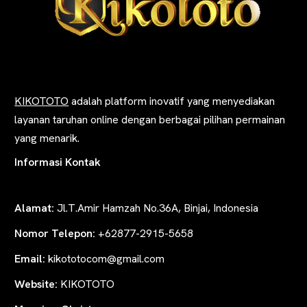
KIKOTOTO
adalah platform inovatif yang menyediakan
layanan taruhan online dengan berbagai pilihan permainan
yang menarik.
Informasi Kontak
Alamat:
Jl.T.Amir Hamzah No.36A, Binjai, Indonesia
Nomor Telepon:
+62877-2915-5658
Email:
kikototocom@gmail.com
Website:
KIKOTOTO