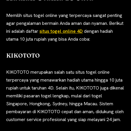
Memilih situs togel online yang terpercaya sangat penting
agar pengalaman bermain Anda aman dan nyaman. Berikut
ini adalah daftar
situs togel online 4D
dengan hadiah
utama 10 juta rupiah yang bisa Anda coba:
KIKOTOTO
KIKOTOTO merupakan salah satu situs togel online
terpercaya yang menawarkan hadiah utama hingga 10 juta
rupiah untuk taruhan 4D. Selain itu, KIKOTOTO juga dikenal
memiliki pasaran togel lengkap, mulai dari togel
Singapore, Hongkong, Sydney, hingga Macau. Sistem
pembayaran di KIKOTOTO cepat dan aman, didukung oleh
customer service profesional yang siap melayani 24 jam.