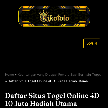
Lompat
ke
konten
LOGIN
Home
»
Keuntungan yang Didapat Pemula Saat Bermain Togel
»
Daftar Situs Togel Online 4D 10 Juta Hadiah Utama
Daftar Situs Togel Online 4D
10 Juta Hadiah Utama