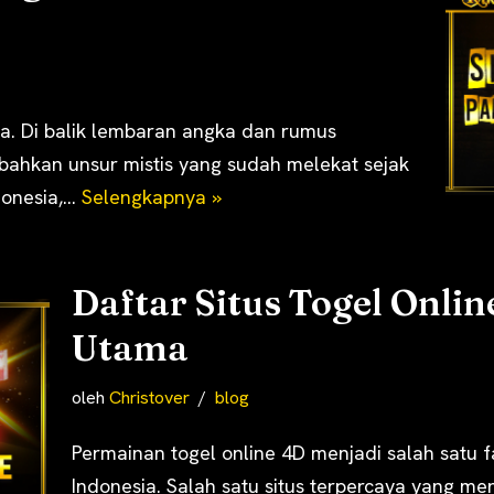
a. Di balik lembaran angka dan rumus
 bahkan unsur mistis yang sudah melekat sejak
donesia,…
Selengkapnya »
Daftar Situs Togel Onli
Utama
oleh
Christover
blog
Permainan togel online 4D menjadi salah satu fa
Indonesia. Salah satu situs terpercaya yang 