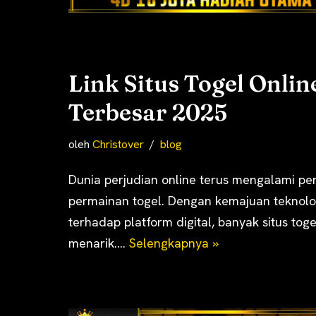
Link Situs Togel Onlin
Terbesar 2025
oleh
Christover
blog
Dunia perjudian online terus mengalami pe
permainan togel. Dengan kemajuan teknol
terhadap platform digital, banyak situs 
menarik.…
Selengkapnya »