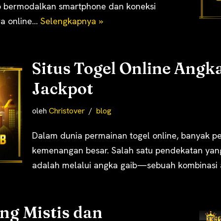
up bermodalkan smartphone dan koneksi
ara online…
Selengkapnya »
Situs Togel Online Ang
Jackpot
oleh
Christover
blog
Dalam dunia permainan togel online, banyak pe
kemenangan besar. Salah satu pendekatan yang
adalah melalui angka gaib—sebuah kombinasi
ing Mistis dan