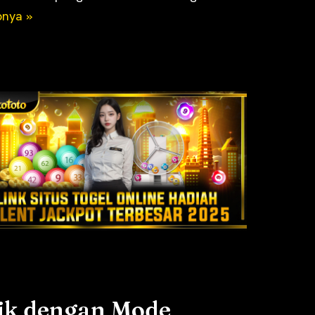
pnya »
aik dengan Mode