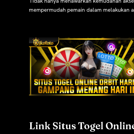
Tidak hanya menawarkan kemudahan akses, t
mempermudah pemain dalam melakukan ana
Link Situs Togel Onli