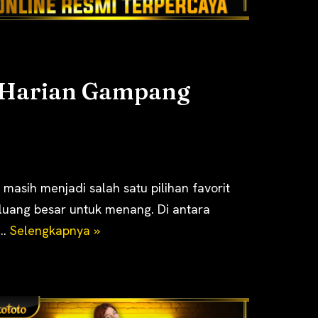
it Harian Gampang
 masih menjadi salah satu pilihan favorit
uang besar untuk menang. Di antara
l…
Selengkapnya »