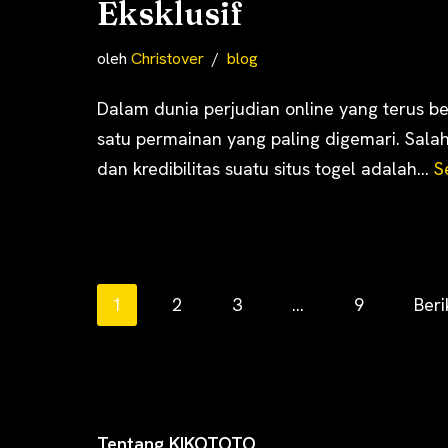
Eksklusif
oleh
Christover
blog
Dalam dunia perjudian online yang terus b
satu permainan yang paling digemari. Salah
dan kredibilitas suatu situs togel adalah…
S
1
2
3
…
9
Beri
Tentang KIKOTOTO