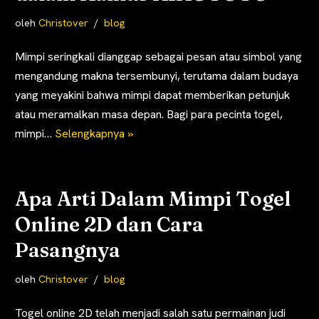
oleh
Christover
blog
Mimpi seringkali dianggap sebagai pesan atau simbol yang
mengandung makna tersembunyi, terutama dalam budaya
yang meyakini bahwa mimpi dapat memberikan petunjuk
atau meramalkan masa depan. Bagi para pecinta togel,
mimpi…
Selengkapnya »
Apa Arti Dalam Mimpi Togel
Online 2D dan Cara
Pasangnya
oleh
Christover
blog
Togel online 2D telah menjadi salah satu permainan judi