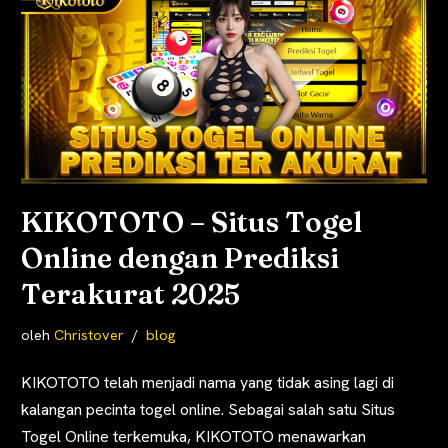
KIKOTOTO – Situs Togel
Online dengan Prediksi
Terakurat 2025
oleh
Christover
blog
KIKOTOTO telah menjadi nama yang tidak asing lagi di
kalangan pecinta togel online. Sebagai salah satu Situs
Togel Online terkemuka, KIKOTOTO menawarkan