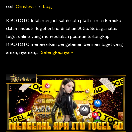
oleh
Christover
blog
KIKOTOTO telah menjadi salah satu platform terkemuka
dalam industri togel online di tahun 2025. Sebagai situs
togel online yang menyediakan pasaran terlengkap,
KIKOTOTO menawarkan pengalaman bermain togel yang
aman, nyaman,…
Selengkapnya »