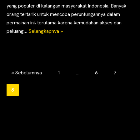
yang populer di kalangan masyarakat Indonesia. Banyak
orang tertarik untuk mencoba peruntungannya dalam
permainan ini, terutama karena kemudahan akses dan
peluang…
Selengkapnya »
« Sebelumnya
1
…
6
7
8