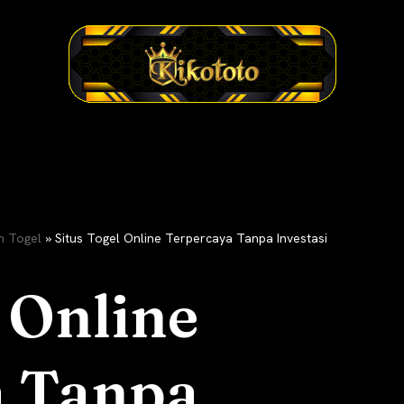
n Togel
»
Situs Togel Online Terpercaya Tanpa Investasi
 Online
a Tanpa