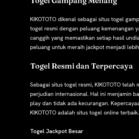
Togel Gampang Menang
KIKOTOTO dikenal sebagai situs togel ga
togel resmi dengan peluang kemenangan yan
canggih yang memastikan setiap hasil undia
peluang untuk meraih jackpot menjadi lebih
Togel Resmi dan Terpercaya
Sebagai situs togel resmi, KIKOTOTO telah
perjudian internasional. Hal ini menjamin
play dan tidak ada kecurangan. Kepercayaa
KIKOTOTO adalah situs togel online terbaik.
Togel Jackpot Besar