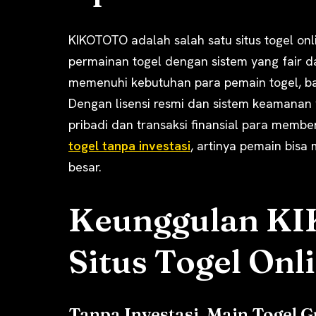
KIKOTOTO adalah salah satu situs togel on
permainan togel dengan sistem yang fair da
memenuhi kebutuhan para pemain togel, b
Dengan lisensi resmi dan sistem keamana
pribadi dan transaksi finansial para member
togel tanpa investasi
, artinya pemain bis
besar.
Keunggulan KI
Situs Togel Onl
Tanpa Investasi, Main Togel G