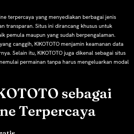
line terpercaya yang menyediakan berbagai jenis
n transparan. Situs ini dirancang khusus untuk
aik pemula maupun yang sudah berpengalaman.
n yang canggih, KIKOTOTO menjamin keamanan data
nya. Selain itu, KIKOTOTO juga dikenal sebagai situs
a memulai permainan tanpa harus mengeluarkan modal
KOTOTO sebagai
ine Terpercaya
ratis