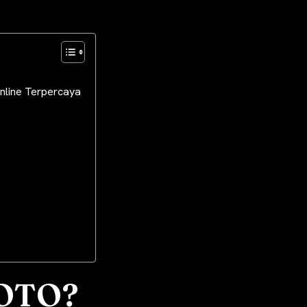
nline Terpercaya
TOTO?