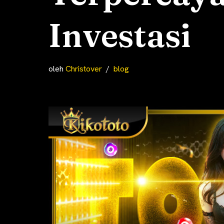
Investasi
oleh
Christover
blog