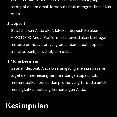
terdapat dalam email tersebut untuk mengaktifkan akun
Anda.
Deposit
Setelah akun Anda aktif, lakukan deposit ke akun
KIKOTOTO Anda. Platform ini menyediakan berbagai
metode pembayaran yang aman dan cepat, seperti
transfer bank, e-wallet, dan pulsa.
Mulai Bermain
Setelah deposit, Anda bisa langsung memilih pasaran
togel dan memasang taruhan. Jangan lupa untuk
memanfaatkan bonus dan promo yang tersedia untuk
meningkatkan peluang kemenangan Anda.
Kesimpulan