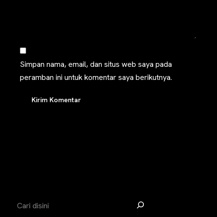
Simpan nama, email, dan situs web saya pada
peramban ini untuk komentar saya berikutnya.