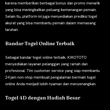
karena memberikan berbagai bonus dan promo menarik
yang bisa meningkatkan peluang kemenangan pemain.
Selain itu, platform ini juga menyediakan prediksi togel
akurat yang bisa membantu pemain dalam memasang
taruhan.
Bandar Togel Online Terbaik
Sebagai bandar togel online terbaik, KIKOTOTO
menyediakan layanan pelanggan yang ramah dan
profesional. Tim customer service yang siap membantu
24 jam non-stop membuat pengalaman bermain togel
online Anda menjadi lebih nyaman dan menyenangkan.
Togel 4D dengan Hadiah Besar