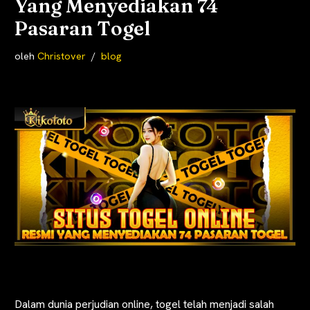
Yang Menyediakan 74
Pasaran Togel
oleh
Christover
blog
Dalam dunia perjudian online, togel telah menjadi salah