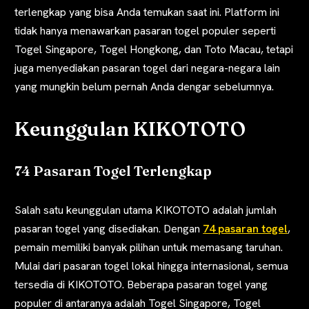
terlengkap yang bisa Anda temukan saat ini. Platform ini
tidak hanya menawarkan pasaran togel populer seperti
Togel Singapore, Togel Hongkong, dan Toto Macau, tetapi
juga menyediakan pasaran togel dari negara-negara lain
yang mungkin belum pernah Anda dengar sebelumnya.
Keunggulan KIKOTOTO
74 Pasaran Togel Terlengkap
Salah satu keunggulan utama KIKOTOTO adalah jumlah
pasaran togel yang disediakan. Dengan
74 pasaran togel
,
pemain memiliki banyak pilihan untuk memasang taruhan.
Mulai dari pasaran togel lokal hingga internasional, semua
tersedia di KIKOTOTO. Beberapa pasaran togel yang
populer di antaranya adalah Togel Singapore, Togel