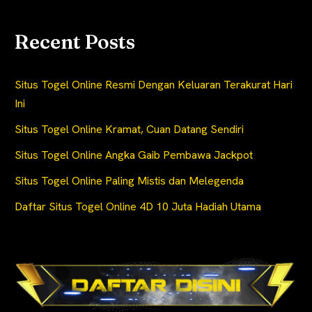
Recent Posts
Situs Togel Online Resmi Dengan Keluaran Terakurat Hari
Ini
Situs Togel Online Kramat, Cuan Datang Sendiri
Situs Togel Online Angka Gaib Pembawa Jackpot
Situs Togel Online Paling Mistis dan Melegenda
Daftar Situs Togel Online 4D 10 Juta Hadiah Utama