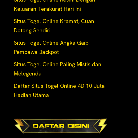
Keluaran Terakurat Hari Ini
Situs Togel Online Kramat, Cuan
Datang Sendiri
Situs Togel Online Angka Gaib
Pembawa Jackpot
Situs Togel Online Paling Mistis dan
Melegenda
Daftar Situs Togel Online 4D 10 Juta
Hadiah Utama