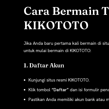
Cara Bermain To
KIKOTOTO
Jika Anda baru pertama kali bermain di situ
untuk mulai bermain di KIKOTOTO:
1. Daftar Akun
Kunjungi situs resmi KIKOTOTO.
Klik tombol
“Daftar”
dan isi formulir pe
Pastikan Anda memiliki akun bank atau 