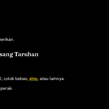
berikan.
asang Taruhan
D, colok bebas,
shio
, atau lainnya.
 perak.