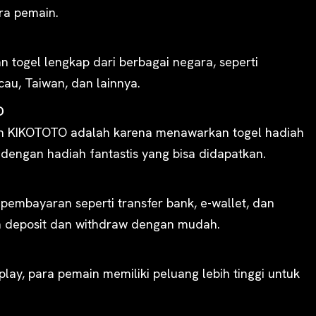
ara pemain.
togel lengkap dari berbagai negara, seperti
au, Taiwan, dan lainnya.
D
ih KIKOTOTO adalah karena menawarkan togel hadiah
dengan hadiah fantastis yang bisa didapatkan.
mbayaran seperti transfer bank, e-wallet, dan
n deposit dan withdraw dengan mudah.
lay, para pemain memiliki peluang lebih tinggi untuk