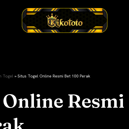
n Togel
»
Situs Togel Online Resmi Bet 100 Perak
l Online Resmi
rak