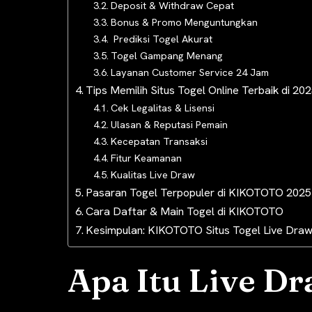
Deposit & Withdraw Cepat
Bonus & Promo Menguntungkan
Prediksi Togel Akurat
Togel Gampang Menang
Layanan Customer Service 24 Jam
Tips Memilih Situs Togel Online Terbaik di 20
Cek Legalitas & Lisensi
Ulasan & Reputasi Pemain
Kecepatan Transaksi
Fitur Keamanan
Kualitas Live Draw
Pasaran Togel Terpopuler di KIKOTOTO 2025
Cara Daftar & Main Togel di KIKOTOTO
Kesimpulan: KIKOTOTO Situs Togel Live Draw
Apa Itu Live Dr