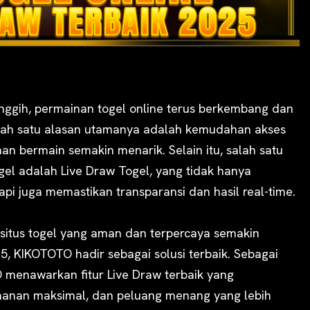
anggih, permainan togel online terus berkembang dan
alah satu alasan utamanya adalah kemudahan akses
an bermain semakin menarik. Selain itu, salah satu
ogel adalah Live Draw Togel, yang tidak hanya
api juga memastikan transparansi dan hasil real-time.
 situs togel yang aman dan terpercaya semakin
5, KIKOTOTO hadir sebagai solusi terbaik. Sebagai
O menawarkan fitur Live Draw terbaik yang
manan maksimal, dan peluang menang yang lebih