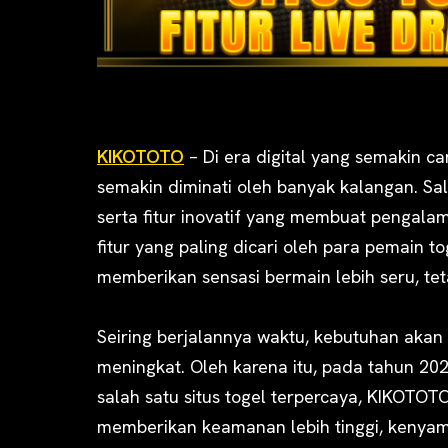
KIKOTOTO
– Di era digital yang semakin c
semakin diminati oleh banyak kalangan. S
serta fitur inovatif yang membuat pengalam
fitur yang paling dicari oleh para pemain t
memberikan sensasi bermain lebih seru, tet
Seiring berjalannya waktu, kebutuhan akan
meningkat. Oleh karena itu, pada tahun 202
salah satu situs togel terpercaya, KIKOTOT
memberikan keamanan lebih tinggi, kenya