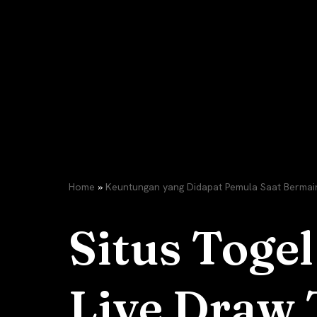
Lompat
ke
konten
Home
»
Keuntungan yang Didapat Pemula Saat Bermai
Situs Togel
Live Draw 