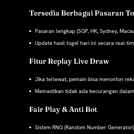
Tersedia Berbagai Pasaran To
Pasaran lengkap (SGP, HK, Sydney, Macau,
Update hasil togel hari ini secara real-tim
Fitur Replay Live Draw
Jika terlewat, pemain bisa menonton rek
Memastikan tidak ada kecurangan dalam 
Fair Play & Anti Bot
Sistem RNG (Random Number Generator)