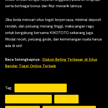
serta
berbagai
bonus
dan
fitur
menarik
lainnya.
Jika
Anda
mencari
situs
togel
terpercaya,
minimal
deposit
rendah,
dan
peluang
menang
tinggi
,
maka
jangan
ragu
untuk
bergabung
bersama
KIKOTOTO
sekarang
juga.
Modal
receh,
peluang
gede,
dan
kemenangan
nyata
hanya
ada
di
sini!
Baca Selengkapnya :
Diskon Beting Terbesar di Situs
Bandar Togel Online Terbaik
Tag:
BO TOGEL TERAKREDITASI
DAFTAR TOGEL ONLINE
KIKOTOTO