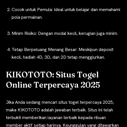
Cocok
untuk
Pemula
:
Ideal
untuk
belajar
dan
memahami
pola
permainan.
Minim
Risiko
:
Dengan
modal
kecil,
kerugian
juga
minim.
Tetap
Berpeluang
Menang
Besar
:
Meskipun
deposit
kecil,
hadiah
4D,
3D,
dan
2D
tetap
menggiurkan.
KIKOTOTO:
Situs
Togel
Online
Terpercaya
2025
Jika
Anda
sedang
mencari
situs
togel
terpercaya
2025
,
maka
KIKOTOTO
adalah
jawaban
terbaik.
Situs
ini
telah
terbukti
memberikan
layanan
terbaik
kepada
ribuan
member
aktif
setiap
harinya.
Keunggulan
yang
ditawarkan