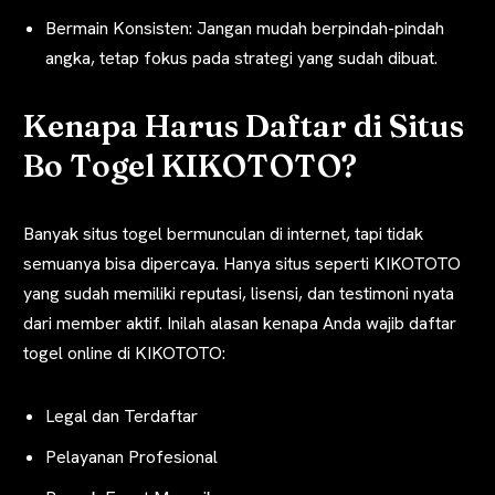
Bermain
Konsisten
:
Jangan
mudah
berpindah-
pindah
angka,
tetap
fokus
pada
strategi
yang
sudah
dibuat.
Kenapa
Harus
Daftar
di
Situs
Bo
Togel
KIKOTOTO?
Banyak
situs
togel
bermunculan
di
internet,
tapi
tidak
semuanya
bisa
dipercaya.
Hanya
situs
seperti
KIKOTOTO
yang
sudah
memiliki
reputasi,
lisensi,
dan
testimoni
nyata
dari
member
aktif.
Inilah
alasan
kenapa
Anda
wajib
daftar
togel
online
di
KIKOTOTO:
Legal
dan
Terdaftar
Pelayanan
Profesional