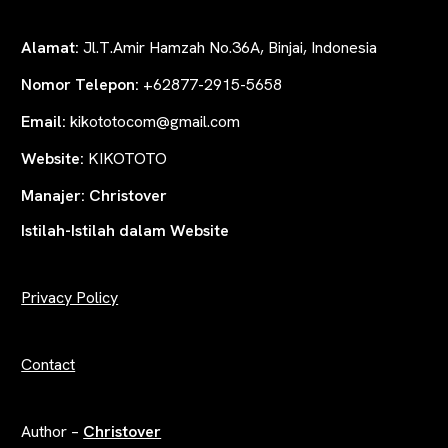
Alamat:
Jl.T.Amir Hamzah No.36A, Binjai, Indonesia
Nomor Telepon:
+62877-2915-5658
Email:
kikototocom@gmail.com
Website:
KIKOTOTO
Manajer:
Christover
Istilah-Istilah dalam Website
Privacy Policy
Contact
Author –
Christover