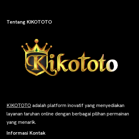
Tentang KIKOTOTO
KIKOTOTO
adalah platform inovatif yang menyediakan
layanan taruhan online dengan berbagai pilihan permainan
yang menarik.
Informasi Kontak