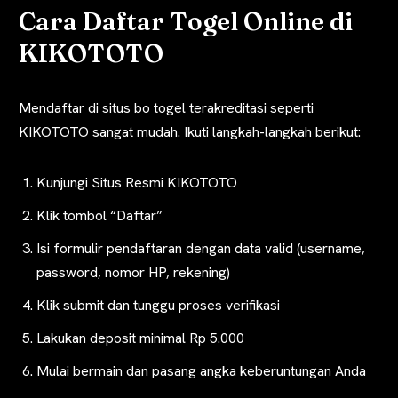
Cara
Daftar
Togel
Online
di
KIKOTOTO
Mendaftar
di
situs
bo
togel
terakreditasi
seperti
KIKOTOTO
sangat
mudah.
Ikuti
langkah-
langkah
berikut:
Kunjungi
Situs
Resmi
KIKOTOTO
Klik
tombol
“
Daftar”
Isi
formulir
pendaftaran
dengan
data
valid (
username,
password,
nomor
HP,
rekening)
Klik
submit
dan
tunggu
proses
verifikasi
Lakukan
deposit
minimal
Rp
5.000
Mulai
bermain
dan
pasang
angka
keberuntungan
Anda