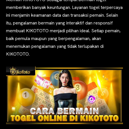
memberikan banyak keuntungan. Layanan togel terpercaya
ini menjamin keamanan data dan transaksi pemain. Selain
itu, pengalaman bermain yang interaktif dan responsif
membuat KIKOTOTO menjadi pilihan ideal. Setiap pemain,
baik pemula maupun yang berpengalaman, akan
menemukan pengalaman yang tidak terlupakan di
KIKOTOTO.