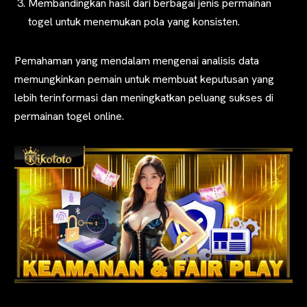
Membandingkan hasil dari berbagai jenis permainan
togel untuk menemukan pola yang konsisten.
Pemahaman yang mendalam mengenai analisis data
memungkinkan pemain untuk membuat keputusan yang
lebih terinformasi dan meningkatkan peluang sukses di
permainan togel online.