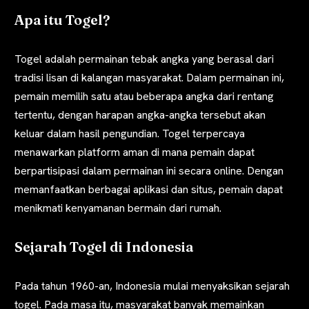
Apa itu Togel?
Togel adalah permainan tebak angka yang berasal dari
tradisi lisan di kalangan masyarakat. Dalam permainan ini,
pemain memilih satu atau beberapa angka dari rentang
tertentu, dengan harapan angka-angka tersebut akan
keluar dalam hasil pengundian. Togel terpercaya
menawarkan platform aman di mana pemain dapat
berpartisipasi dalam permainan ini secara online. Dengan
memanfaatkan berbagai aplikasi dan situs, pemain dapat
menikmati kenyamanan bermain dari rumah.
Sejarah Togel di Indonesia
Pada tahun 1960-an, Indonesia mulai menyaksikan sejarah
togel. Pada masa itu, masyarakat banyak memainkan