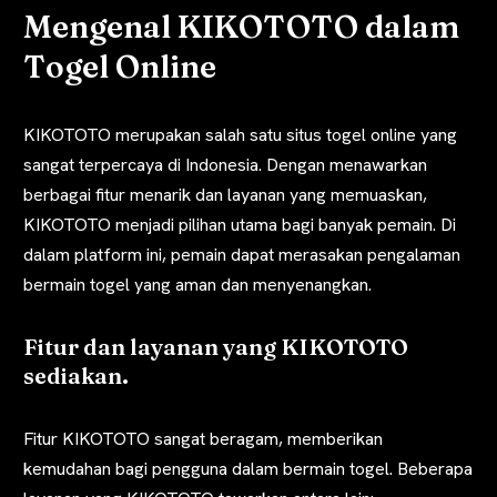
Mengenal KIKOTOTO dalam
Togel Online
KIKOTOTO merupakan salah satu situs togel online yang
sangat terpercaya di Indonesia. Dengan menawarkan
berbagai fitur menarik dan layanan yang memuaskan,
KIKOTOTO menjadi pilihan utama bagi banyak pemain. Di
dalam platform ini, pemain dapat merasakan pengalaman
bermain togel yang aman dan menyenangkan.
Fitur dan layanan yang KIKOTOTO
sediakan.
Fitur KIKOTOTO sangat beragam, memberikan
kemudahan bagi pengguna dalam bermain togel. Beberapa