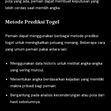
pola yang ada, pemain dapat membuat keputusan yang
lebih cerdas saat memilih angka.
Metode Prediksi Togel
Pemain dapat menggunakan berbagai metode prediksi
togel untuk meningkatkan peluang menang. Beberapa cara
yang umum pemain pakai antara lain:
Menggunakan data historis untuk melihat angka-angka
yang sering muncul.
Menentukan angka berdasarkan kejadian yang memiliki
makna pribadi bagi pemain.
Bergantung pada analisis kecenderungan atau pola dari
hasil sebelumnya.