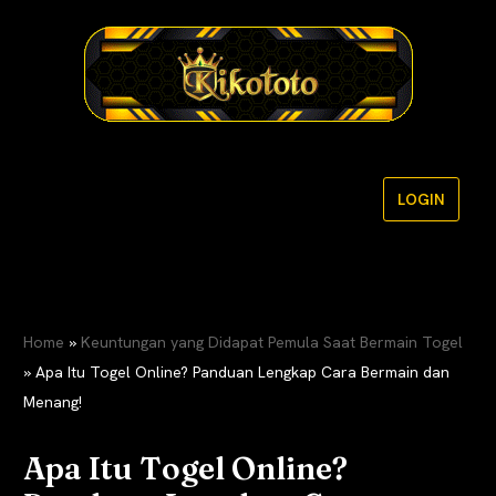
Lompat
ke
konten
LOGIN
Home
»
Keuntungan yang Didapat Pemula Saat Bermain Togel
»
Apa Itu Togel Online? Panduan Lengkap Cara Bermain dan
Menang!
Apa Itu Togel Online?