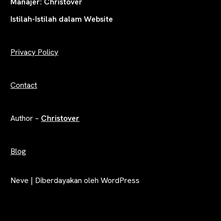
Manajer:
Christover
Istilah-Istilah dalam Website
Privacy Policy
Contact
Author –
Christover
Blog
Neve
| Diberdayakan oleh
WordPress
Exit mobile version