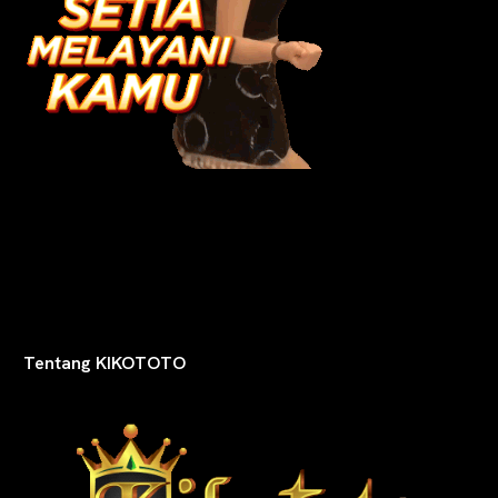
Tentang KIKOTOTO