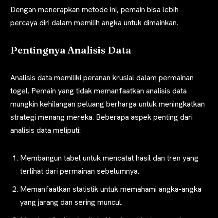
Dengan menerapkan metode ini, pemain bisa lebih
percaya diri dalam memilih angka untuk dimainkan.
Pentingnya Analisis Data
Analisis data memiliki peranan krusial dalam permainan
togel. Pemain yang tidak memanfaatkan analisis data
mungkin kehilangan peluang berharga untuk meningkatkan
strategi menang mereka. Beberapa aspek penting dari
analisis data meliputi:
Membangun tabel untuk mencatat hasil dan tren yang
terlihat dari permainan sebelumnya.
Memanfaatkan statistik untuk memahami angka-angka
yang jarang dan sering muncul.