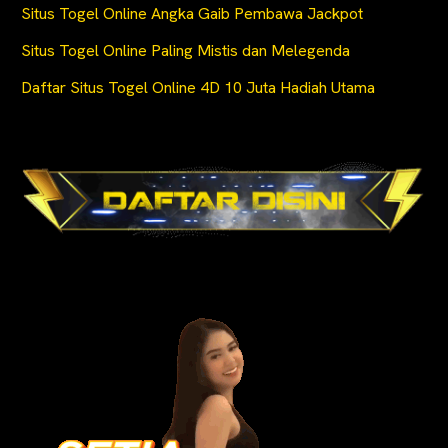
Situs Togel Online Angka Gaib Pembawa Jackpot
Situs Togel Online Paling Mistis dan Melegenda
Daftar Situs Togel Online 4D 10 Juta Hadiah Utama