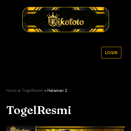
Lompat
ke
konten
LOGIN
Home
»
TogelResmi
»
Halaman 2
TogelResmi