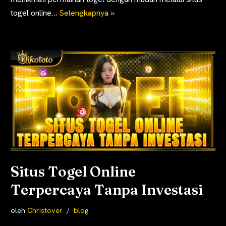
togel online…
Selengkapnya »
Situs Togel Online
Terpercaya Tanpa Investasi
oleh
Christover
blog