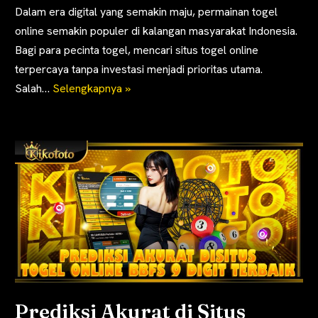
Dalam era digital yang semakin maju, permainan togel
online semakin populer di kalangan masyarakat Indonesia.
Bagi para pecinta togel, mencari situs togel online
terpercaya tanpa investasi menjadi prioritas utama.
Salah…
Selengkapnya »
Prediksi Akurat di Situs