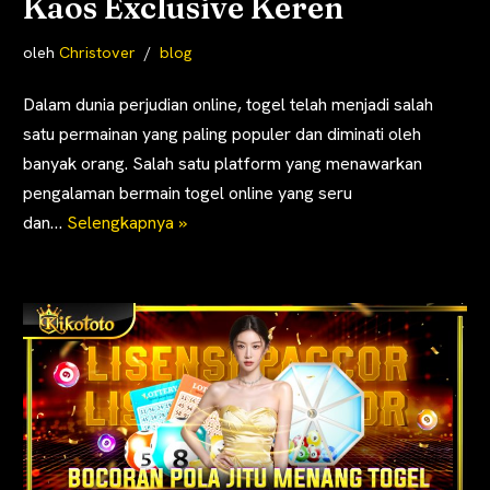
Kaos Exclusive Keren
oleh
Christover
blog
Dalam dunia perjudian online, togel telah menjadi salah
satu permainan yang paling populer dan diminati oleh
banyak orang. Salah satu platform yang menawarkan
pengalaman bermain togel online yang seru
dan…
Selengkapnya »