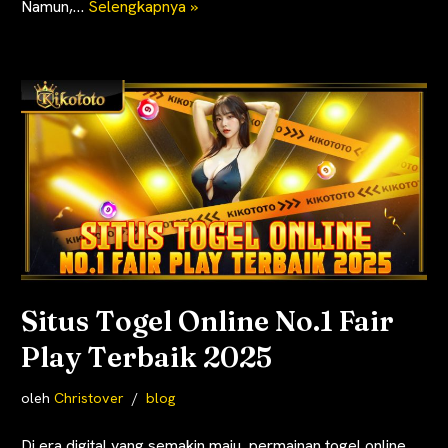
Namun,…
Selengkapnya »
Situs Togel Online No.1 Fair
Play Terbaik 2025
oleh
Christover
blog
Di era digital yang semakin maju, permainan togel online