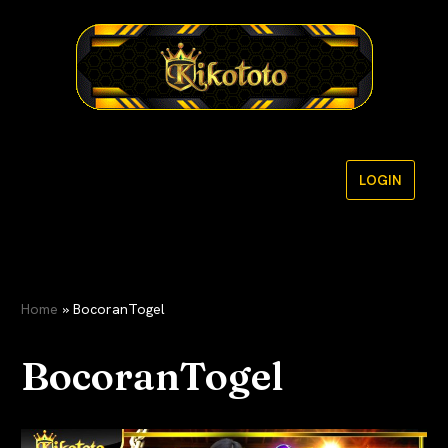
Lompat
ke
konten
LOGIN
Home
»
BocoranTogel
BocoranTogel