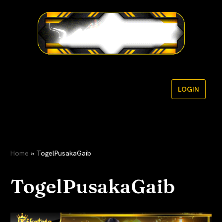
Lompat
ke
konten
LOGIN
Home
»
TogelPusakaGaib
TogelPusakaGaib