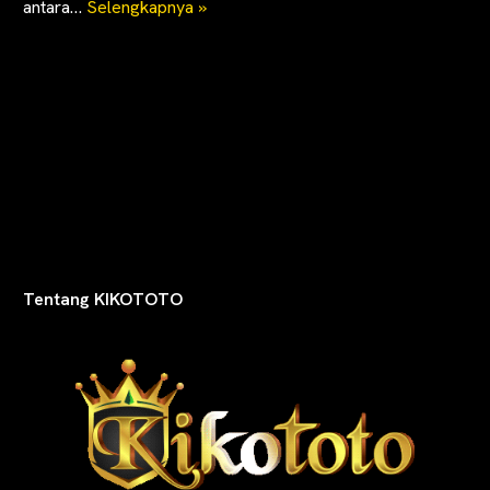
antara…
Selengkapnya »
Tentang KIKOTOTO