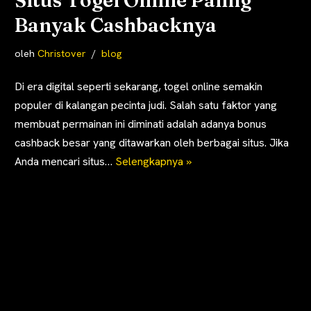
Banyak Cashbacknya
oleh
Christover
blog
Di era digital seperti sekarang, togel online semakin
populer di kalangan pecinta judi. Salah satu faktor yang
membuat permainan ini diminati adalah adanya bonus
cashback besar yang ditawarkan oleh berbagai situs. Jika
Anda mencari situs…
Selengkapnya »