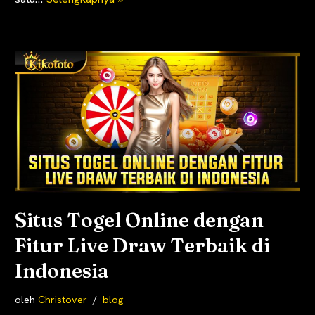
Situs Togel Online dengan
Fitur Live Draw Terbaik di
Indonesia
oleh
Christover
blog