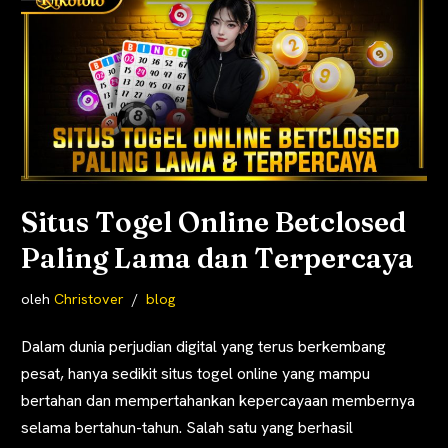
Situs Togel Online Betclosed
Paling Lama dan Terpercaya
oleh
Christover
blog
Dalam dunia perjudian digital yang terus berkembang
pesat, hanya sedikit situs togel online yang mampu
bertahan dan mempertahankan kepercayaan membernya
selama bertahun-tahun. Salah satu yang berhasil