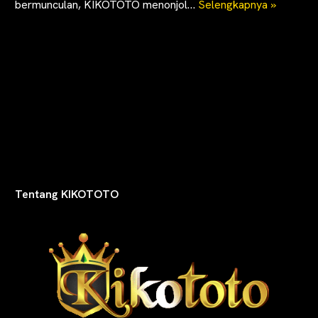
bermunculan, KIKOTOTO menonjol…
Selengkapnya »
Tentang KIKOTOTO