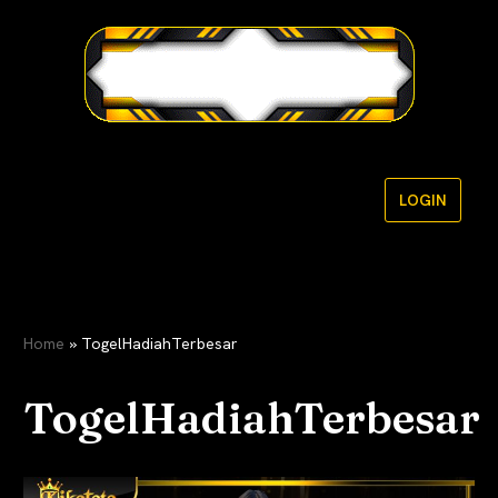
Lompat
ke
konten
LOGIN
Home
»
TogelHadiahTerbesar
TogelHadiahTerbesar