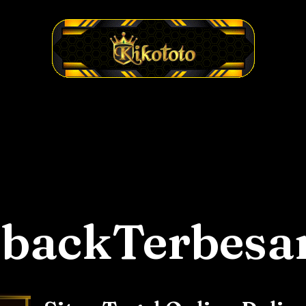
backTerbesa