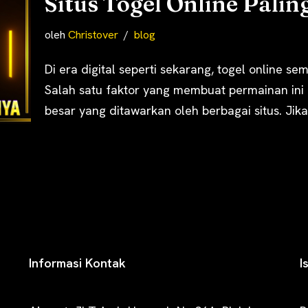
Situs Togel Online Pal
oleh
Christover
blog
Di era digital seperti sekarang, togel online se
Salah satu faktor yang membuat permainan ini
besar yang ditawarkan oleh berbagai situs. Jik
Informasi Kontak
I