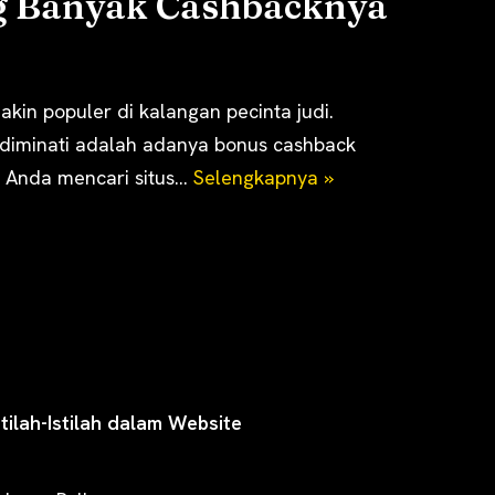
ing Banyak Cashbacknya
makin populer di kalangan pecinta judi.
 diminati adalah adanya bonus cashback
a Anda mencari situs…
Selengkapnya »
stilah-Istilah dalam Website