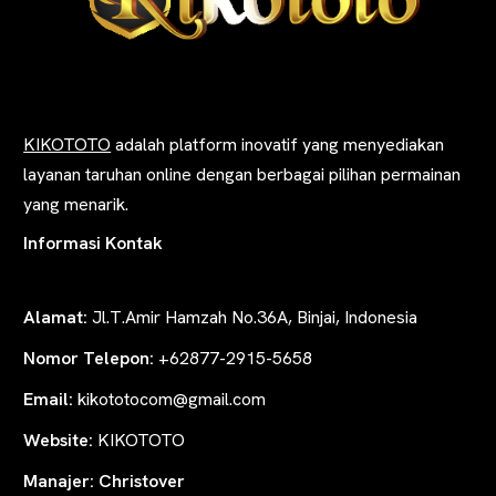
KIKOTOTO
adalah platform inovatif yang menyediakan
layanan taruhan online dengan berbagai pilihan permainan
yang menarik.
Informasi Kontak
Alamat:
Jl.T.Amir Hamzah No.36A, Binjai, Indonesia
Nomor Telepon:
+62877-2915-5658
Email:
kikototocom@gmail.com
Website:
KIKOTOTO
Manajer:
Christover