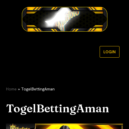
Lompat
ke
konten
LOGIN
Home
»
TogelBettingAman
TogelBettingAman