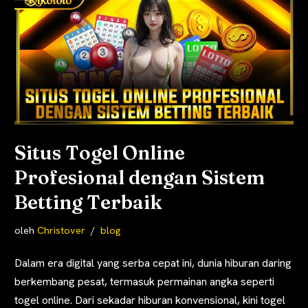
Situs Togel Online
Profesional dengan Sistem
Betting Terbaik
oleh
Christover
blog
Dalam era digital yang serba cepat ini, dunia hiburan daring
berkembang pesat, termasuk permainan angka seperti
togel online. Dari sekadar hiburan konvensional, kini togel