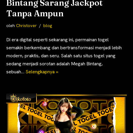
Bintang Sarang Jackpot
Tanpa Ampun
oleh
Christover
blog
Di era digital seperti sekarang ini, permainan togel
semakin berkembang dan bertransformasi menjadi lebih
modern, praktis, dan seru. Salah satu situs togel yang
sedang menjadi sorotan adalah Megah Bintang,
sebuah…
Selengkapnya »