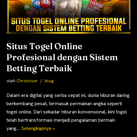
Situs Togel Online
Profesional dengan Sistem
Betting Terbaik
oleh
Christover
blog
Dalam era digital yang serba cepat ini, dunia hiburan daring
berkembang pesat, termasuk permainan angka seperti
togel online. Dari sekadar hiburan konvensional, kini togel
telah bertransformasi menjadi pengalaman bermain
yang…
Selengkapnya »