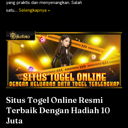
yang praktis dan menyenangkan. Salah
satu…
Selengkapnya »
Situs Togel Online Resmi
Terbaik Dengan Hadiah 10
Juta