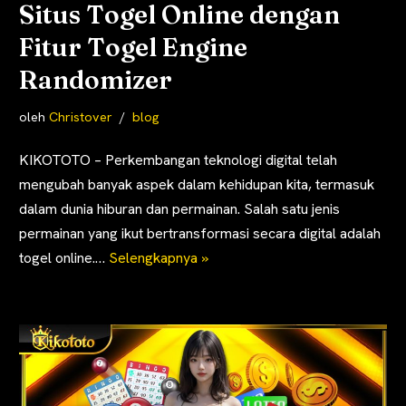
Situs Togel Online dengan
Fitur Togel Engine
Randomizer
oleh
Christover
blog
KIKOTOTO – Perkembangan teknologi digital telah
mengubah banyak aspek dalam kehidupan kita, termasuk
dalam dunia hiburan dan permainan. Salah satu jenis
permainan yang ikut bertransformasi secara digital adalah
togel online.…
Selengkapnya »