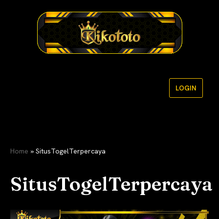
Lompat
ke
konten
LOGIN
Home
»
SitusTogelTerpercaya
SitusTogelTerpercaya