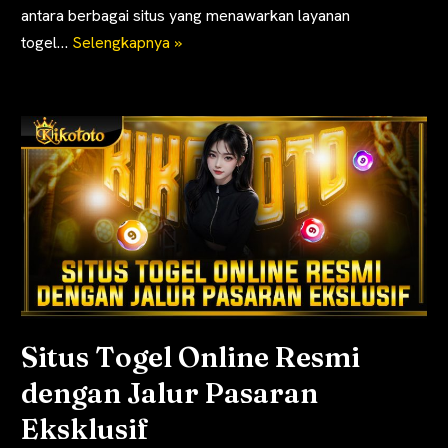
antara berbagai situs yang menawarkan layanan
togel…
Selengkapnya »
Situs Togel Online Resmi
dengan Jalur Pasaran
Eksklusif