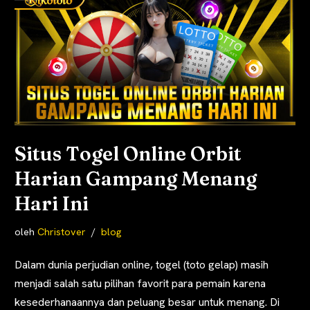
Situs Togel Online Orbit
Harian Gampang Menang
Hari Ini
oleh
Christover
blog
Dalam dunia perjudian online, togel (toto gelap) masih
menjadi salah satu pilihan favorit para pemain karena
kesederhanaannya dan peluang besar untuk menang. Di