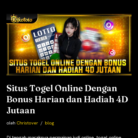
Situs Togel Online Dengan
Bonus Harian dan Hadiah 4D
Jutaan
oleh
Christover
blog
Di tengah maraknya permainan judi online, togel online