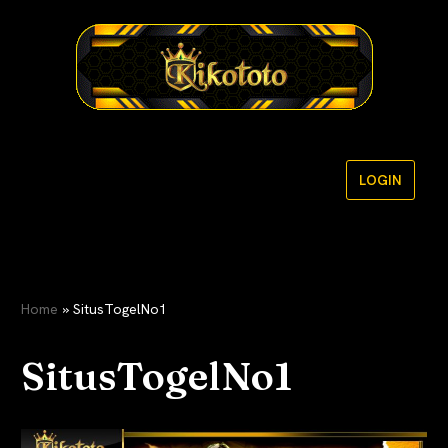
Lompat
ke
konten
LOGIN
Home
»
SitusTogelNo1
SitusTogelNo1