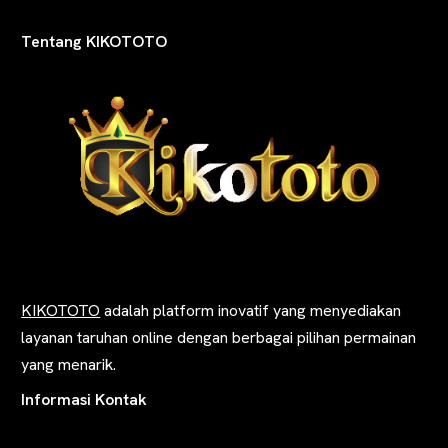
Tentang KIKOTOTO
KIKOTOTO
adalah platform inovatif yang menyediakan
layanan taruhan online dengan berbagai pilihan permainan
yang menarik.
Informasi Kontak