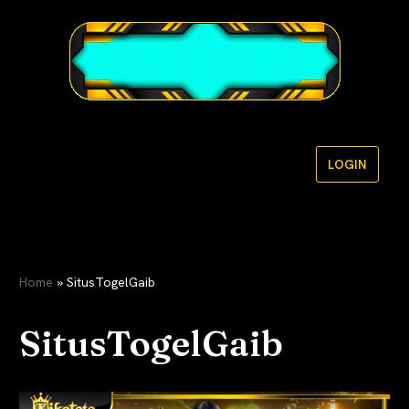
Lompat
ke
konten
LOGIN
Home
»
SitusTogelGaib
SitusTogelGaib