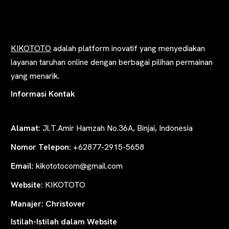
KIKOTOTO
adalah platform inovatif yang menyediakan
layanan taruhan online dengan berbagai pilihan permainan
yang menarik.
Informasi Kontak
Alamat:
Jl.T.Amir Hamzah No.36A, Binjai, Indonesia
Nomor Telepon:
+62877-2915-5658
Email:
kikototocom@gmail.com
Website:
KIKOTOTO
Manajer:
Christover
Istilah-Istilah dalam Website