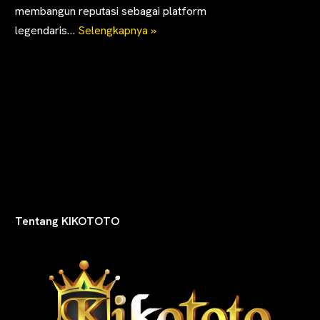
membangun reputasi sebagai platform
legendaris…
Selengkapnya »
Tentang KIKOTOTO