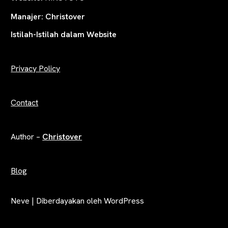
Manajer:
Christover
Istilah-Istilah dalam Website
Privacy Policy
Contact
Author –
Christover
Blog
Neve
| Diberdayakan oleh
WordPress