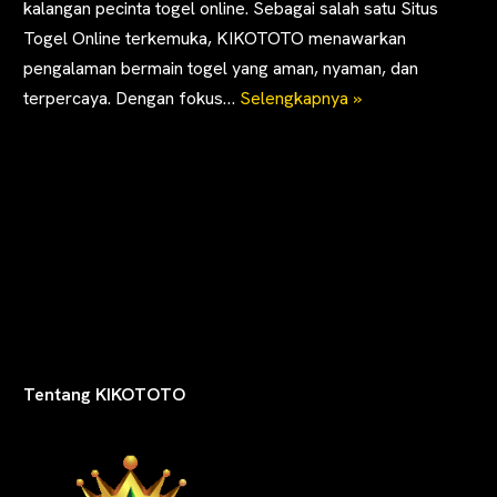
kalangan pecinta togel online. Sebagai salah satu Situs
Togel Online terkemuka, KIKOTOTO menawarkan
pengalaman bermain togel yang aman, nyaman, dan
terpercaya. Dengan fokus…
Selengkapnya »
Tentang KIKOTOTO