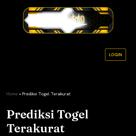
Lompat
ke
konten
LOGIN
Home
»
Prediksi Togel Terakurat
Prediksi Togel
Terakurat