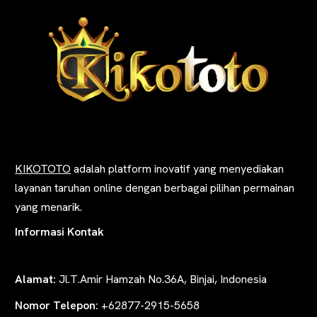
KIKOTOTO
adalah platform inovatif yang menyediakan
layanan taruhan online dengan berbagai pilihan permainan
yang menarik.
Informasi Kontak
Alamat:
Jl.T.Amir Hamzah No.36A, Binjai, Indonesia
Nomor Telepon:
+62877-2915-5658