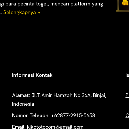
gi para pecinta togel, mencari platform yang
t…
Selengkapnya »
Informasi Kontak
I
Alamat:
Jl.T.Amir Hamzah No.36A, Binjai,
P
Indonesia
Nomor Telepon:
+62877-2915-5658
C
Email:
kikototocom@gmail.com