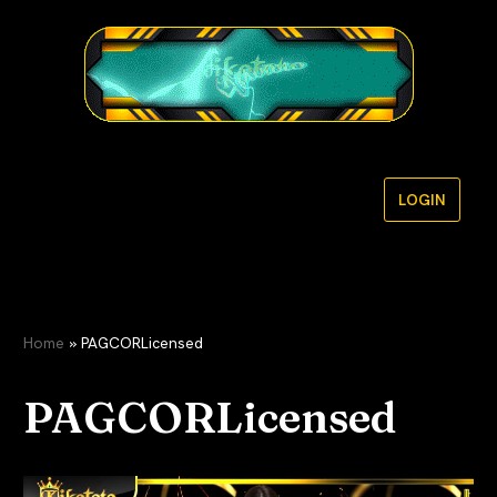
Lompat
ke
konten
LOGIN
Home
»
PAGCORLicensed
PAGCORLicensed