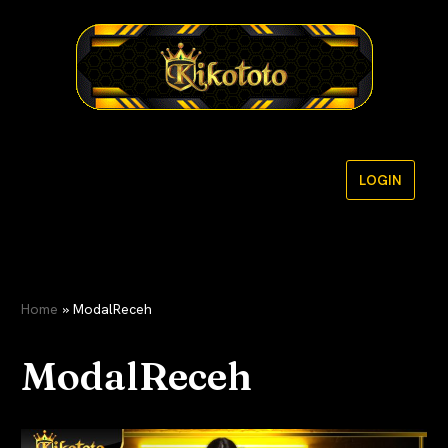
Lompat
ke
konten
LOGIN
Home
»
ModalReceh
ModalReceh