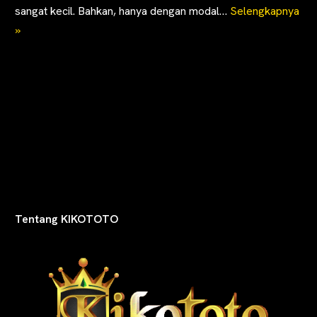
sangat kecil. Bahkan, hanya dengan modal…
Selengkapnya
»
Tentang KIKOTOTO