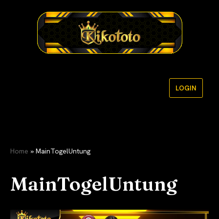
Lompat
ke
konten
LOGIN
Home
»
MainTogelUntung
MainTogelUntung