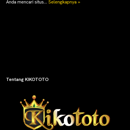
Anda mencari situs…
Selengkapnya »
Tentang KIKOTOTO