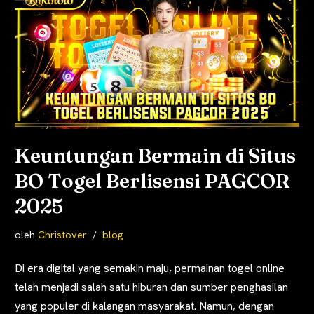
Keuntungan Bermain di Situs
BO Togel Berlisensi PAGCOR
2025
oleh
Christover
blog
Di era digital yang semakin maju, permainan togel online
telah menjadi salah satu hiburan dan sumber penghasilan
yang populer di kalangan masyarakat. Namun, dengan