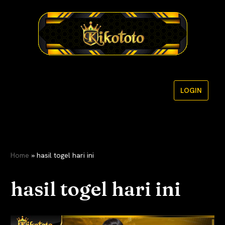
Lompat
ke
konten
LOGIN
Home
»
hasil togel hari ini
hasil togel hari ini