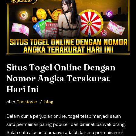
Situs Togel Online Dengan
Nomor Angka Terakurat
Hari Ini
oleh
Christover
blog
Dalam dunia perjudian online, togel tetap menjadi salah
satu permainan paling populer dan diminati banyak orang.
Salah satu alasan utamanya adalah karena permainan ini