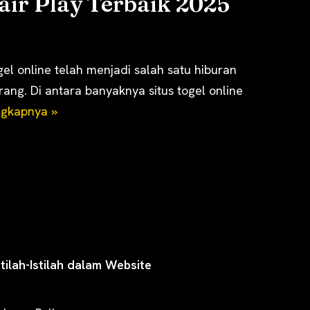
Fair Play Terbaik 2025
el online telah menjadi salah satu hiburan
ang. Di antara banyaknya situs togel online
ngkapnya »
stilah-Istilah dalam Website