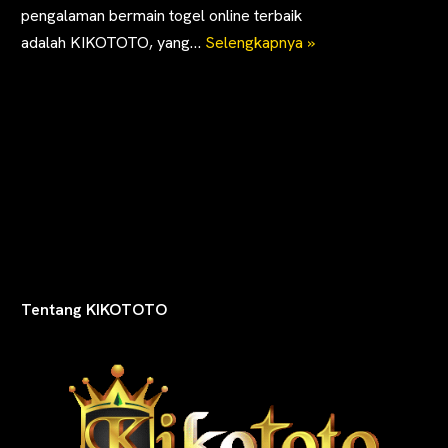
pengalaman bermain togel online terbaik
adalah KIKOTOTO, yang…
Selengkapnya »
Tentang KIKOTOTO