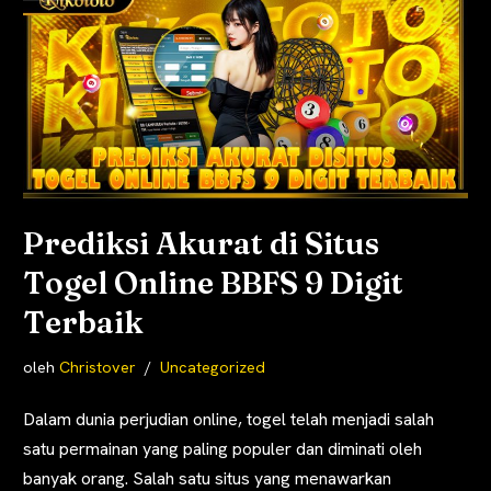
Prediksi Akurat di Situs
Togel Online BBFS 9 Digit
Terbaik
oleh
Christover
Uncategorized
Dalam dunia perjudian online, togel telah menjadi salah
satu permainan yang paling populer dan diminati oleh
banyak orang. Salah satu situs yang menawarkan