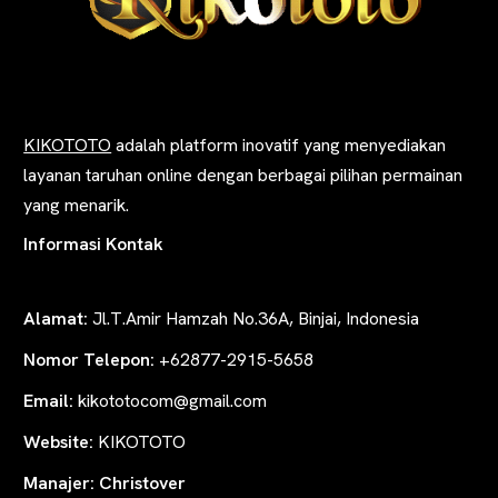
KIKOTOTO
adalah platform inovatif yang menyediakan
layanan taruhan online dengan berbagai pilihan permainan
yang menarik.
Informasi Kontak
Alamat:
Jl.T.Amir Hamzah No.36A, Binjai, Indonesia
Nomor Telepon:
+62877-2915-5658
Email:
kikototocom@gmail.com
Website:
KIKOTOTO
Manajer:
Christover