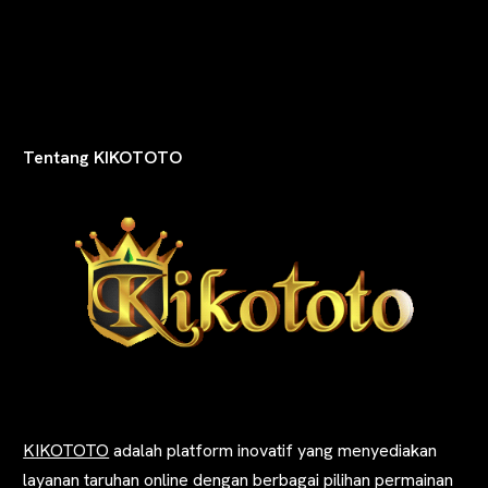
Tentang KIKOTOTO
KIKOTOTO
adalah platform inovatif yang menyediakan
layanan taruhan online dengan berbagai pilihan permainan