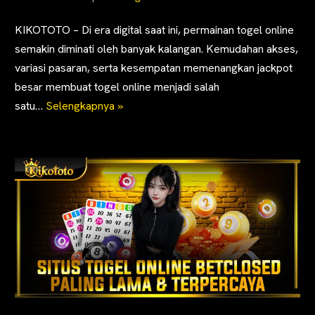
KIKOTOTO – Di era digital saat ini, permainan togel online
semakin diminati oleh banyak kalangan. Kemudahan akses,
variasi pasaran, serta kesempatan memenangkan jackpot
besar membuat togel online menjadi salah
satu…
Selengkapnya »