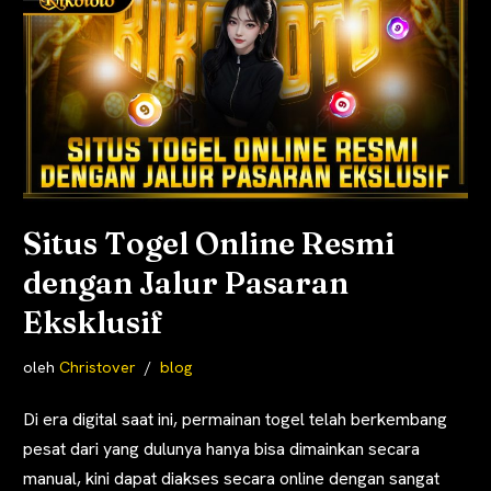
Situs Togel Online Resmi
dengan Jalur Pasaran
Eksklusif
oleh
Christover
blog
Di era digital saat ini, permainan togel telah berkembang
pesat dari yang dulunya hanya bisa dimainkan secara
manual, kini dapat diakses secara online dengan sangat