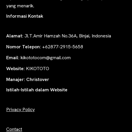
yang menarik.
Informasi Kontak
Alamat:
Jl.T.Amir Hamzah No.36A, Binjai, Indonesia
Nomor Telepon:
+62877-2915-5658
Email:
kikototocom@gmail.com
Website:
KIKOTOTO
Manajer:
Christover
Istilah-Istilah dalam Website
Privacy Policy
Contact