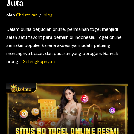
Juta
oleh
Christover
blog
Dalam dunia perjudian online, permainan togel menjadi
salah satu favorit para pemain di Indonesia. Togel online
semakin populer karena aksesnya mudah, peluang
menangnya besar, dan pasaran yang beragam. Banyak
orang…
Selengkapnya »