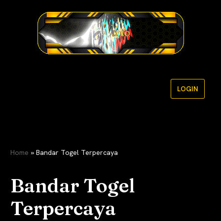
Lompat
ke
konten
LOGIN
Home
»
Bandar Togel Terpercaya
Bandar Togel
Terpercaya