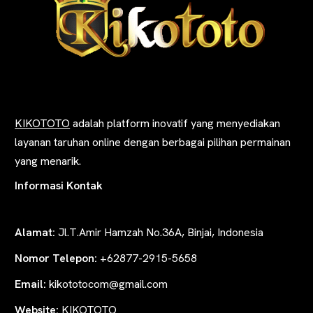
KIKOTOTO
adalah platform inovatif yang menyediakan
layanan taruhan online dengan berbagai pilihan permainan
yang menarik.
Informasi Kontak
Alamat:
Jl.T.Amir Hamzah No.36A, Binjai, Indonesia
Nomor Telepon:
+62877-2915-5658
Email:
kikototocom@gmail.com
Website:
KIKOTOTO