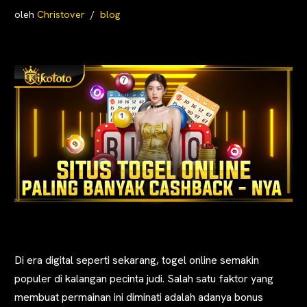
oleh
Christover
blog
Di era digital seperti sekarang, togel online semakin
populer di kalangan pecinta judi. Salah satu faktor yang
membuat permainan ini diminati adalah adanya bonus