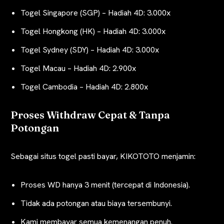
Togel Singapore (SGP) – Hadiah 4D: 3.000x
Togel Hongkong (HK) – Hadiah 4D: 3.000x
Togel Sydney (SDY) – Hadiah 4D: 3.000x
Togel Macau – Hadiah 4D: 2.900x
Togel Cambodia – Hadiah 4D: 2.800x
Proses Withdraw Cepat & Tanpa
Potongan
Sebagai situs togel pasti bayar, KIKOTOTO menjamin:
Proses WD hanya 3 menit (tercepat di Indonesia).
Tidak ada potongan atau biaya tersembunyi.
Kami membayar semua kemenangan penuh.