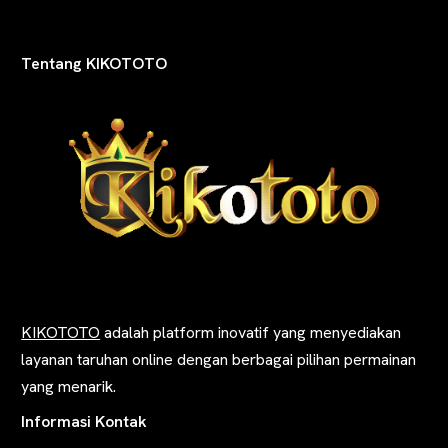
Tentang KIKOTOTO
KIKOTOTO
adalah platform inovatif yang menyediakan
layanan taruhan online dengan berbagai pilihan permainan
yang menarik.
Informasi Kontak