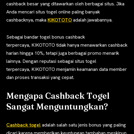
cashback besar yang ditawarkan oleh berbagai situs. Jika
Anda mencari situs togel online paling banyak
cashbacknya, maka
KIKOTOTO
adalah jawabannya.
Sebagai bandar togel bonus cashback
terpercaya, KIKOTOTO tidak hanya menawarkan cashback
harian hingga 10%, tetapi juga berbagai promo menarik
lainnya. Dengan reputasi sebagai situs togel
terpercaya, KIKOTOTO menjamin keamanan data member
dan proses transaksi yang cepat.
Mengapa Cashback Togel
Sangat Menguntungkan?
Cashback togel
adalah salah satu jenis bonus yang paling
dicari karena memberikan keuntungan tambahan meskipun