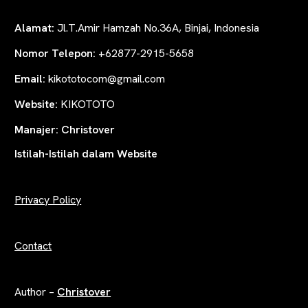
Alamat:
Jl.T.Amir Hamzah No.36A, Binjai, Indonesia
Nomor Telepon:
+62877-2915-5658
Email:
kikototocom@gmail.com
Website:
KIKOTOTO
Manajer:
Christover
Istilah-Istilah dalam Website
Privacy Policy
Contact
Author –
Christover