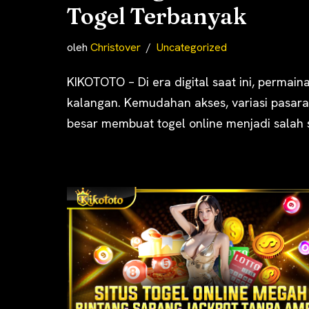
Togel Terbanyak
oleh
Christover
Uncategorized
KIKOTOTO – Di era digital saat ini, permain
kalangan. Kemudahan akses, variasi pasar
besar membuat togel online menjadi salah