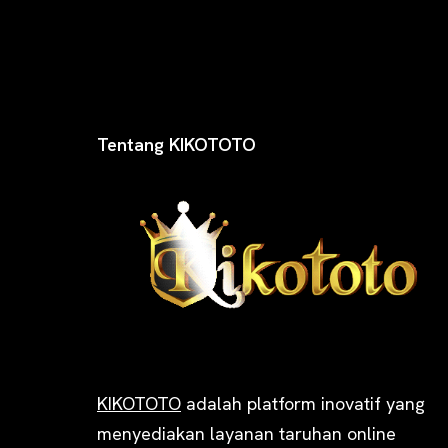
Tentang KIKOTOTO
KIKOTOTO
adalah platform inovatif yang
menyediakan layanan taruhan online