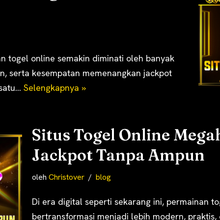
an togel online semakin diminati oleh banyak
an, serta kesempatan memenangkan jackpot
 satu…
Selengkapnya »
Situs Togel Online Mega
Jackpot Tanpa Ampun
oleh
Christover
blog
Di era digital seperti sekarang ini, permainan
bertransformasi menjadi lebih modern, praktis, 