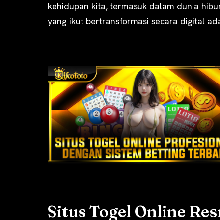
kehidupan kita, termasuk dalam dunia hibu
yang ikut bertransformasi secara digital ad
Situs Togel Online Re