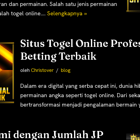
ran dan permainan. Salah satu jenis permainan
alah togel online.…
Selengkapnya »
Situs Togel Online Prof
Betting Terbaik
oleh
Christover
blog
Dalam era digital yang serba cepat ini, dunia 
permainan angka seperti togel online. Dari seka
bertransformasi menjadi pengalaman bermain
smi dengan Jumlah JP