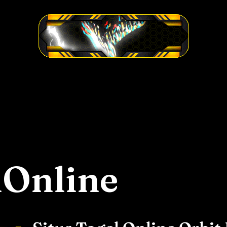
Online