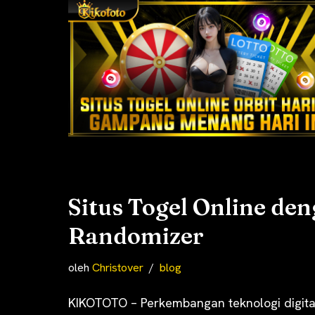
Situs Togel Online den
Randomizer
oleh
Christover
blog
KIKOTOTO – Perkembangan teknologi digit