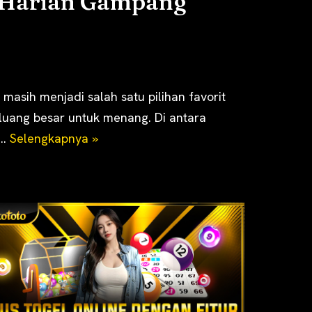
it Harian Gampang
 masih menjadi salah satu pilihan favorit
uang besar untuk menang. Di antara
l…
Selengkapnya »