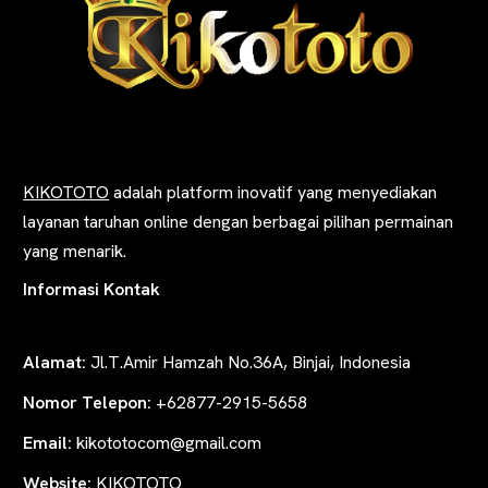
KIKOTOTO
adalah platform inovatif yang menyediakan
layanan taruhan online dengan berbagai pilihan permainan
yang menarik.
Informasi Kontak
Alamat:
Jl.T.Amir Hamzah No.36A, Binjai, Indonesia
Nomor Telepon:
+62877-2915-5658
Email:
kikototocom@gmail.com
Website:
KIKOTOTO