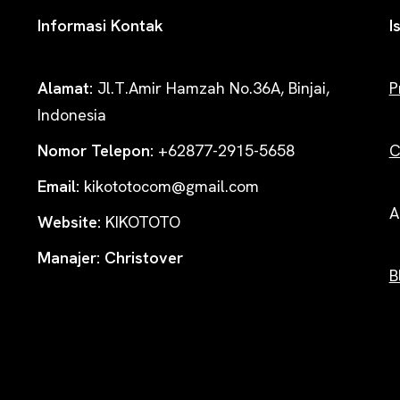
Informasi Kontak
I
Alamat:
Jl.T.Amir Hamzah No.36A, Binjai,
P
Indonesia
Nomor Telepon:
+62877-2915-5658
C
Email:
kikototocom@gmail.com
A
Website:
KIKOTOTO
Manajer:
Christover
B