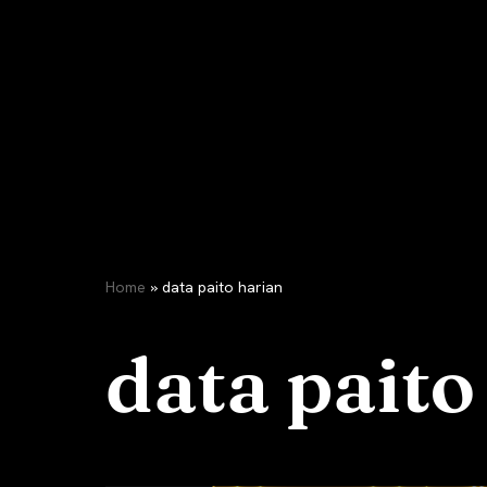
Lompat
ke
konten
Home
»
data paito harian
data paito